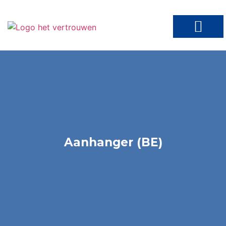
Werken bij Het Vertrouwen
Aanhanger (BE)