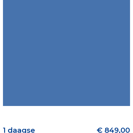
1 daagse
€ 849,00