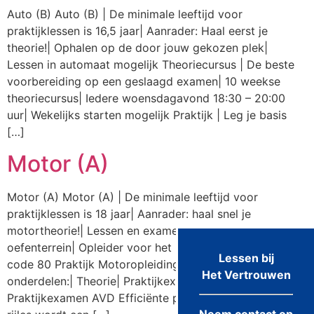
Auto (B) Auto (B) | De minimale leeftijd voor
praktijklessen is 16,5 jaar| Aanrader: Haal eerst je
theorie!| Ophalen op de door jouw gekozen plek|
Lessen in automaat mogelijk Theoriecursus | De beste
voorbereiding op een geslaagd examen| 10 weekse
theoriecursus| Iedere woensdagavond 18:30 – 20:00
uur| Wekelijks starten mogelijk Praktijk | Leg je basis
[…]
Motor (A)
Motor (A) Motor (A) | De minimale leeftijd voor
praktijklessen is 18 jaar| Aanrader: haal snel je
motortheorie!| Lessen en examen AVB op eigen
oefenterrein| Opleider voor het rijbewijs A, A1, A2 en A
Lessen bij
code 80 Praktijk Motoropleiding bestaat uit 3
Het Vertrouwen
onderdelen:| Theorie| Praktijkexamen AVB|
Praktijkexamen AVD Efficiënte planning Na de eerste
Neem contact op